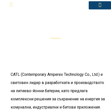
Pentru acasă
Misiunea noastră
Despre noi
Catl
CATL (Contemporary Amperex Technology Co., Ltd.) е
световен лидер в разработката и производството
на литиево-йонни батерии, като предлага
комплексни решения за съхранение на енергия за
комунални, индустриални и битови приложения.