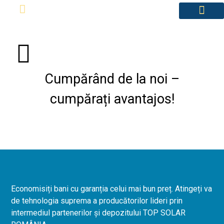
Pentru acasă
Misiunea noastră
Despre noi
Cumpărând de la noi –
cumpărați avantajos!
Economisiți bani cu garanția celui mai bun preț. Atingeți va
de tehnologia suprema a producătorilor lideri prin
intermediul partenerilor și depozitului TOP SOLAR